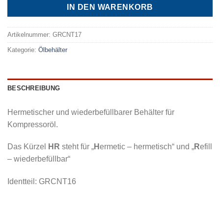
IN DEN WARENKORB
Artikelnummer:
GRCNT17
Kategorie:
Ölbehälter
BESCHREIBUNG
Hermetischer und wiederbefüllbarer Behälter für
Kompressoröl.
Das Kürzel
HR
steht für „
H
ermetic – hermetisch“ und „
R
efill
– wiederbefüllbar“
Identteil: GRCNT16