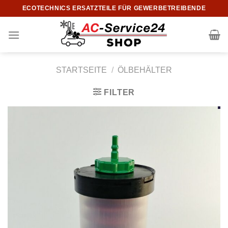
Zum
ECOTECHNICS ERSATZTEILE FÜR GEWERBETREIBENDE
Inhalt
springen
STARTSEITE
/
ÖLBEHÄLTER
FILTER