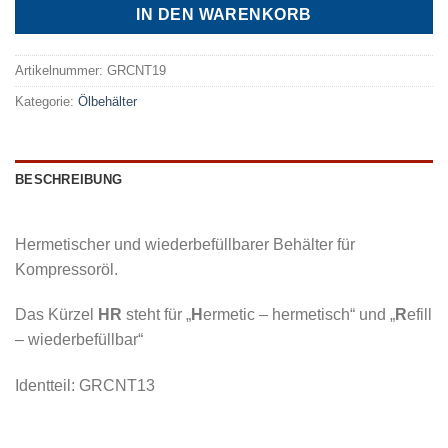
IN DEN WARENKORB
Artikelnummer:
GRCNT19
Kategorie:
Ölbehälter
BESCHREIBUNG
Hermetischer und wiederbefüllbarer Behälter für
Kompressoröl.
Das Kürzel
HR
steht für „
H
ermetic – hermetisch“ und „
R
efill
– wiederbefüllbar“
Identteil: GRCNT13