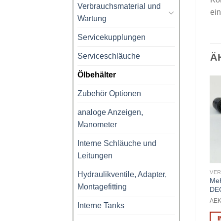
Verbrauchsmaterial und
ein
Wartung
Servicekupplungen
Serviceschläuche
Ä
Ölbehälter
Zubehör Optionen
analoge Anzeigen,
Manometer
Interne Schläuche und
Leitungen
VERBRAUCHSMATERIAL UND WARTUNG
ÖLBEHÄLTER
Hydraulikventile, Adapter,
Wartungsfilter
Behälter, Flasche für
Meh
Montagefitting
DECKFLT5507 – für
Kontrastmittel, 250ml
DE
Gasidentifizierung und SAE-
GRCNT024
AEK
Interne Tanks
Gasanalyse HFO1234yf
und R134a
IN DEN WARENKORB