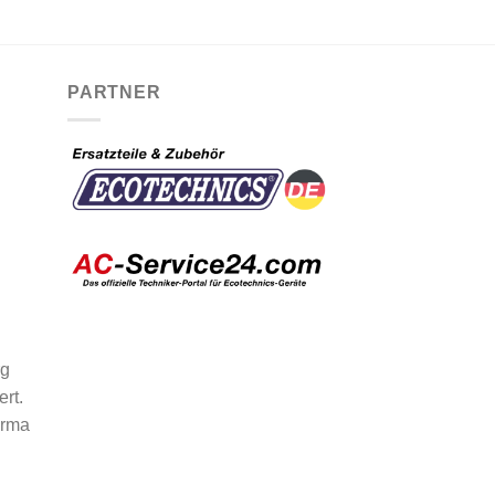
PARTNER
rg
ert.
irma