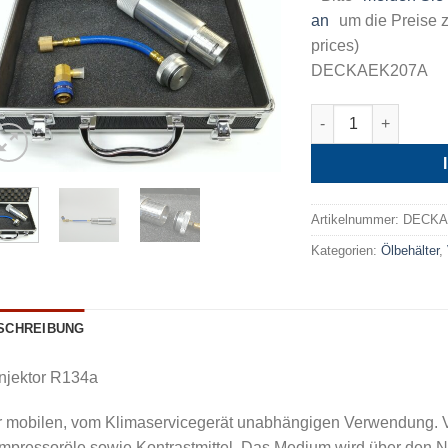
an
um die Preise z
prices)
DECKAEK207A
Mobile Kompressör
Artikelnummer:
DECKA
Kategorien:
Ölbehälter
,
SCHREIBUNG
njektor R134a
r mobilen, vom Klimaservicegerät unabhängigen Verwendung. V
mpressoröle sowie Kontrastmittel. Das Medium wird über den 