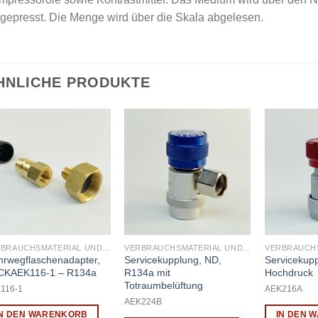
gepresst. Die Menge wird über die Skala abgelesen.
HNLICHE PRODUKTE
VERBRAUCHSMATERIAL UND WARTUNG
VERBRAUCHSMATERIAL UND WARTUNG
rwegflaschenadapter,
Servicekupplung, ND,
Servicekup
CKAEK116-1 – R134a
R134a mit
Hochdruck
Totraumbelüftung
116-1
AEK216A
AEK224B
IN DEN WARENKORB
IN DEN 