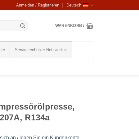
Anmelden / Registrieren
Deutsch
WARENKORB /
äte
Servicetechniker Netzwerk
mpressörölpresse,
07A, R134a
sich an / legen Sie ein Kundenkonto