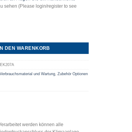
u sehen (Please login/register to see
ölpresse, DECKAEK207A, R134a Menge
IN DEN WARENKORB
EK207A
Verbrauchsmaterial und Wartung
,
Zubehör Optionen
erarbeitet werden können alle
Niederdruckanschluss der Klimaanlage