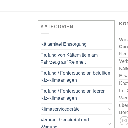
KO
KATEGORIEN
Wir
Kältemittel Entsorgung
Cent
Neu
Prüfung von Kältemitteln am
Verb
Fahrzeug auf Reinheit
Kält
Prüfung / Fehlersuche an befüllten
Ersa
Kfz-Klimaanlagen
Kno
Für 
Prüfung / Fehlersuche an leeren
Werk
Kfz-Klimaanlagen
über
Klimaservicegeräte
Bere
Verbrauchsmaterial und
Wartung