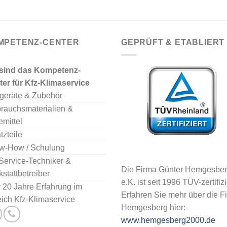
MPETENZ-CENTER
GEPRÜFT & ETABLIERT
 sind das Kompetenz-
er für Kfz-Klimaservice
geräte & Zubehör
rauchsmaterialien &
emittel
tzteile
w-How / Schulung
Service-Techniker &
Die Firma Günter Hemgesbe
stattbetreiber
e.K. ist seit 1996 TÜV-zertifizi
 20 Jahre Erfahrung im
Erfahren Sie mehr über die F
ich Kfz-Klimaservice
Hemgesberg hier:
www.hemgesberg2000.de