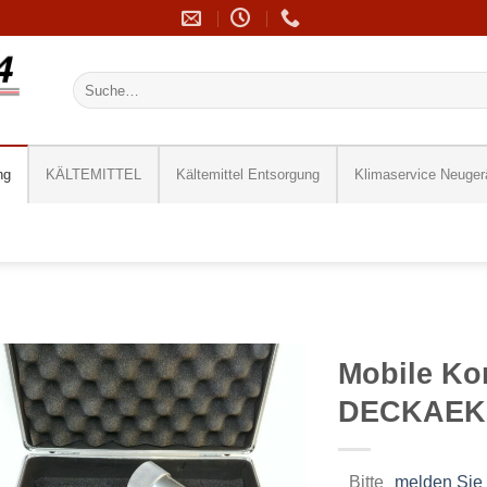
Suche
nach:
ng
KÄLTEMITTEL
Kältemittel Entsorgung
Klimaservice Neuger
Mobile Ko
DECKAEK2
Bitte
melden Sie 