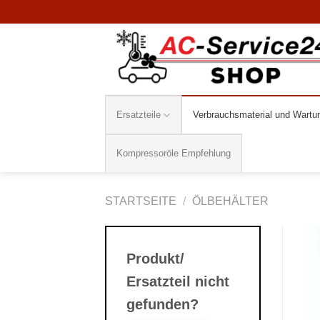
Zum
Inhalt
springen
Ersatzteile
Verbrauchsmaterial und Wartu
Kompressoröle Empfehlung
STARTSEITE
/
ÖLBEHÄLTER
Produkt/
Ersatzteil nicht
gefunden?