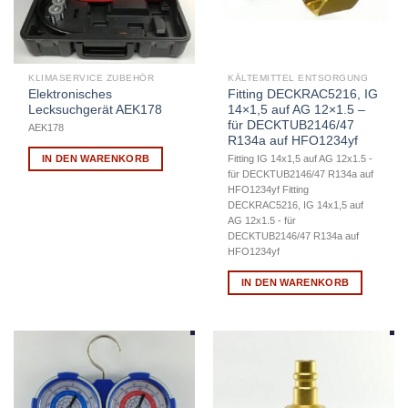
KLIMASERVICE ZUBEHÖR
KÄLTEMITTEL ENTSORGUNG
Elektronisches
Fitting DECKRAC5216, IG
Lecksuchgerät AEK178
14×1,5 auf AG 12×1.5 –
für DECKTUB2146/47
AEK178
R134a auf HFO1234yf
IN DEN WARENKORB
Fitting IG 14x1,5 auf AG 12x1.5 -
für DECKTUB2146/47 R134a auf
HFO1234yf Fitting
DECKRAC5216, IG 14x1,5 auf
AG 12x1.5 - für
DECKTUB2146/47 R134a auf
HFO1234yf
IN DEN WARENKORB