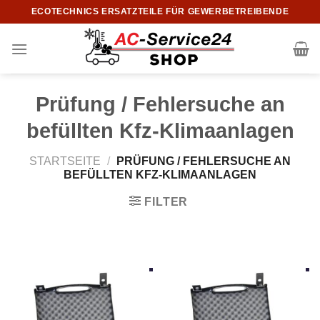
Zum
ECOTECHNICS ERSATZTEILE FÜR GEWERBETREIBENDE
Inhalt
springen
Prüfung / Fehlersuche an
befüllten Kfz-Klimaanlagen
STARTSEITE
/
PRÜFUNG / FEHLERSUCHE AN
BEFÜLLTEN KFZ-KLIMAANLAGEN
FILTER