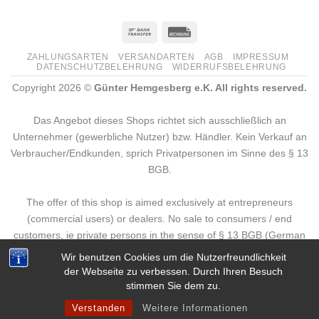
ZAHLUNGSARTEN
VERSANDARTEN
AGB
IMPRESSUM
DATENSCHUTZBELEHRUNG
WIDERRUFSBELEHRUNG
Copyright 2026 ©
Günter Hemgesberg e.K. All rights reserved.
Das Angebot dieses Shops richtet sich ausschließlich an
Unternehmer (gewerbliche Nutzer) bzw. Händler. Kein Verkauf an
Verbraucher/Endkunden, sprich Privatpersonen im Sinne des § 13
BGB.
The offer of this shop is aimed exclusively at entrepreneurs
(commercial users) or dealers. No sale to consumers / end
customers, ie private persons in the sense of § 13 BGB (German
Civil Code).
Wir benutzen Cookies um die Nutzerfreundlichkeit
der Webseite zu verbessen. Durch Ihren Besuch
Deutsch
stimmen Sie dem zu.
Verstanden
Weitere Informationen