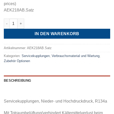
prices)
AEK218AB.Satz
Servicekupplung-Satz, HFO1234yf mit Totraumbelüftung Meng
IN DEN WARENKORB
Artikelnummer:
AEK218AB.Satz
Kategorien:
Servicekupplungen
,
Verbrauchsmaterial und Wartung
,
Zubehör Optionen
BESCHREIBUNG
Servicekupplungen, Nieder- und Hochdruckdruck, R134a
Mit Totraumbelüftung(verhindert Kältemittelverlust beim