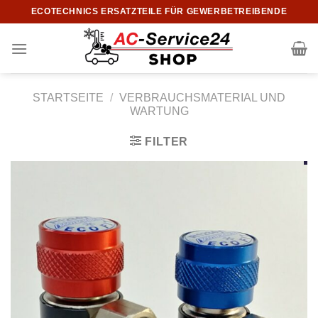
Zum
ECOTECHNICS ERSATZTEILE FÜR GEWERBETREIBENDE
Inhalt
springen
STARTSEITE
/
VERBRAUCHSMATERIAL UND
WARTUNG
FILTER