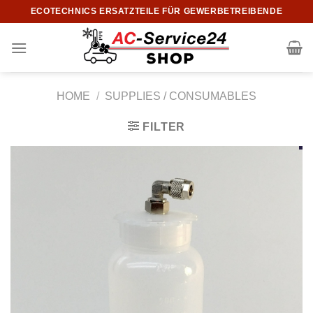
Skip
ECOTECHNICS ERSATZTEILE FÜR GEWERBETREIBENDE
to
content
HOME
/
SUPPLIES / CONSUMABLES
FILTER