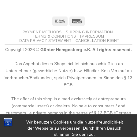
PAYMENT METHODS
SHIPPING INFORMATION
TERMS & CONDITIONS
IMPRESSUM
DATA PRIVACY STATEMENT
CANCELLATION RIGHT
Copyright 2026 ©
Günter Hemgesberg e.K. All rights reserved.
Das Angebot dieses Shops richtet sich ausschließlich an
Unternehmer (gewerbliche Nutzer) bzw. Händler. Kein Verkauf an
Verbraucher/Endkunden, sprich Privatpersonen im Sinne des § 13
BGB.
The offer of this shop is aimed exclusively at entrepreneurs
(commercial users) or dealers. No sale to consumers / end
customers, ie private persons in the sense of § 13 BGB (German
Civil Code).
Wir benutzen Cookies um die Nutzerfreundlichkeit
der Webseite zu verbessen. Durch Ihren Besuch
stimmen Sie dem zu.
Deutsch
(
German
)
English