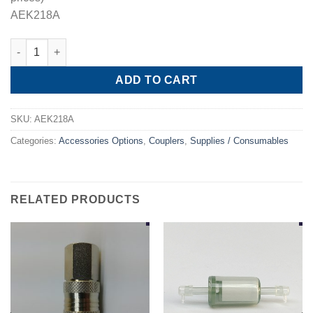
AEK218A
Puff Free Quick Coupler High Pressure for HFO-1234yf quantity
ADD TO CART
SKU:
AEK218A
Categories:
Accessories Options
,
Couplers
,
Supplies / Consumables
RELATED PRODUCTS