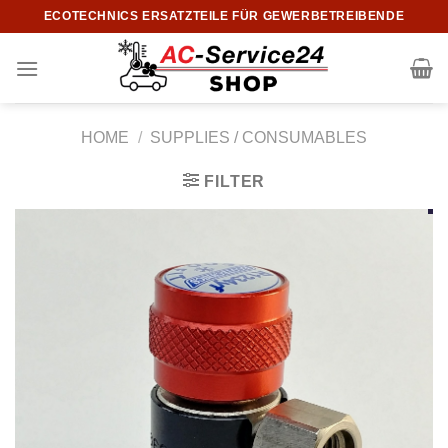
Skip
ECOTECHNICS ERSATZTEILE FÜR GEWERBETREIBENDE
to
content
HOME
/
SUPPLIES / CONSUMABLES
FILTER