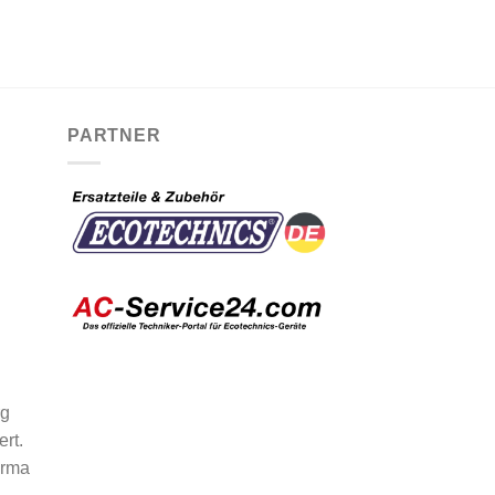
PARTNER
rg
ert.
irma