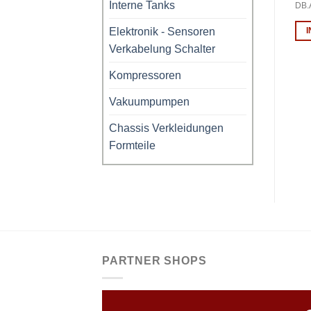
DECKAEK116-1 – R134a
DECKAEK318, DUPONT,
Interne Tanks
DB.
HFO1234yf
AEK116-1
Elektronik - Sensoren
AEK318
IN DEN WARENKORB
Verkabelung Schalter
IN DEN WARENKORB
Kompressoren
Vakuumpumpen
Chassis Verkleidungen
Formteile
PARTNER SHOPS