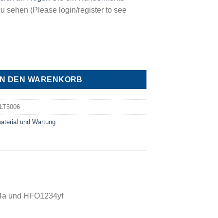
u sehen (Please login/register to see
FLT5006 - Filter groß(80Kg), Menge
IN DEN WARENKORB
LT5006
aterial und Wartung
34a und HFO1234yf