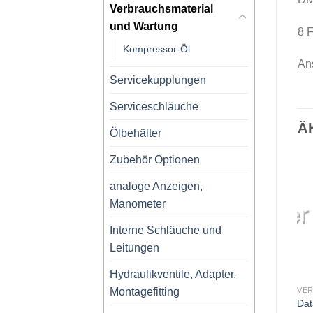
Verbrauchsmaterial
und Wartung
8 F
Kompressor-Öl
An
Servicekupplungen
Serviceschläuche
Ä
Ölbehälter
Zubehör Optionen
analoge Anzeigen,
Manometer
Interne Schläuche und
Leitungen
Hydraulikventile, Adapter,
Montagefitting
BRAUCHSMATERIAL UND WARTUNG
VERBRAUCHSMATERIAL UND WARTUNG
VERBRAUCHSMATERIAL UND WARTUNG
Mehrwegflaschenadapter,
Flaschenadapter
Dat