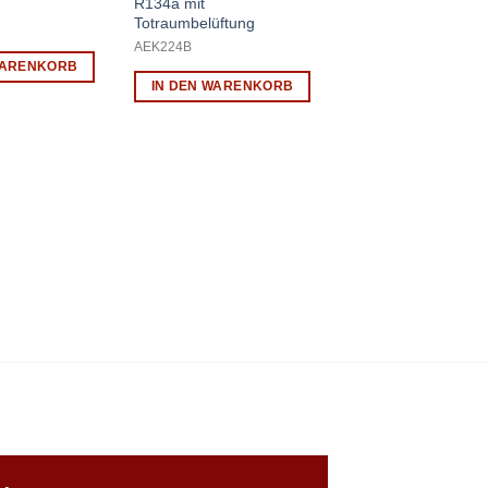
R134a mit
Totraumbelüftung
AEK224B
WARENKORB
IN DEN WARENKORB