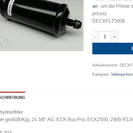
an
um die Preise z
prices)
DECKFLT5006
Wartungsfilter DECK
Artikelnummer:
DECKF
Kategorie:
Verbrauchsm
SCHREIBUNG
ydrierfilter
lter groß(80Kg), 2x 3/8″ AG, ECK Bus-Pro, ECK2500, 2900-R1
L303,