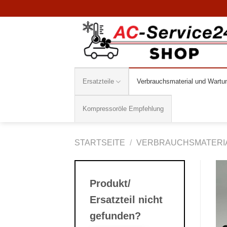
Zum
Inhalt
springen
Ersatzteile
Verbrauchsmaterial und Wartu
Kompressoröle Empfehlung
STARTSEITE
/
VERBRAUCHSMATERI
Produkt/
Ersatzteil nicht
gefunden?