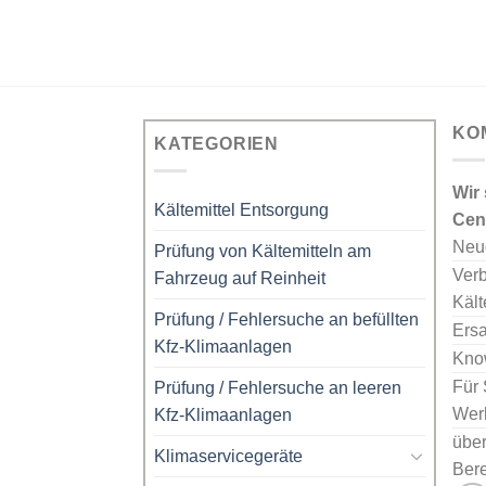
KO
KATEGORIEN
Wir
Kältemittel Entsorgung
Cent
Neu
Prüfung von Kältemitteln am
Verb
Fahrzeug auf Reinheit
Kält
Prüfung / Fehlersuche an befüllten
Ersa
Kfz-Klimaanlagen
Kno
Für 
Prüfung / Fehlersuche an leeren
Werk
Kfz-Klimaanlagen
über
Klimaservicegeräte
Bere