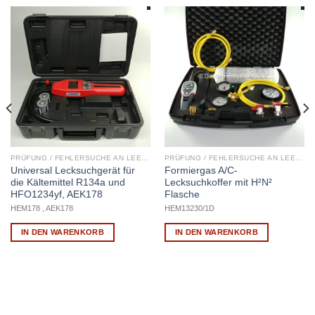
PRÜFUNG / FEHLERSUCHE AN LEEREN KFZ-KLIMAANLAGEN
PRÜFUNG / FEHLERSUCHE AN LEEREN KFZ-KLIMAANLAGEN
Universal Lecksuchgerät für
Formiergas A/C-
die Kältemittel R134a und
Lecksuchkoffer mit H²N²
HFO1234yf, AEK178
Flasche
HEM178 , AEK178
HEM13230/1D
IN DEN WARENKORB
IN DEN WARENKORB