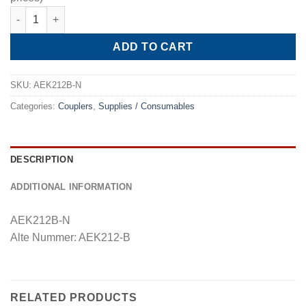
Quick Coupler Low Pressure F14x1,5 R134a quantity
ADD TO CART
SKU:
AEK212B-N
Categories:
Couplers
,
Supplies / Consumables
DESCRIPTION
ADDITIONAL INFORMATION
AEK212B-N
Alte Nummer: AEK212-B
RELATED PRODUCTS