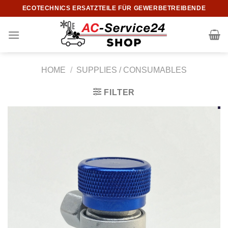
Skip
ECOTECHNICS ERSATZTEILE FÜR GEWERBETREIBENDE
to
content
HOME
/
SUPPLIES / CONSUMABLES
FILTER