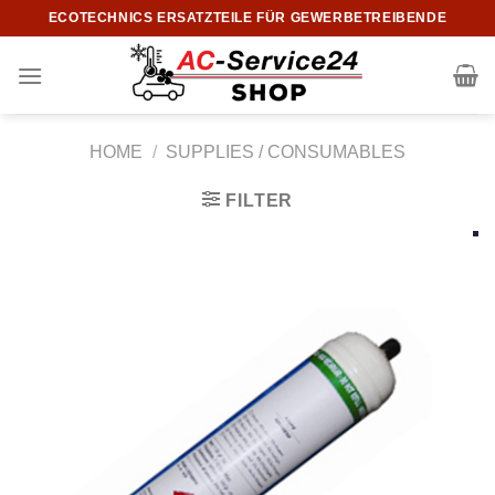
Skip
ECOTECHNICS ERSATZTEILE FÜR GEWERBETREIBENDE
to
content
HOME
/
SUPPLIES / CONSUMABLES
FILTER